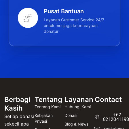
Pusat Bantuan
Layanan Customer Service 24/7
untuk menjaga kepercayaan
donatur
Berbagi
Tentang
Layanan
Contact
Kasih
Tentang Kami
Hubungi Kami
+62
Kebijakan
Donasi
Setiap donasi
8212041198
Privasi
sekecil apa
Blog & News
portalone.i