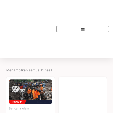
Lewati
ke
konten
Menampilkan semua 11 hasil
Bencana Alam