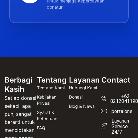
untuk menjaga kepercayaan
donatur
Berbagi
Tentang
Layanan
Contact
Kasih
Tentang Kami
Hubungi Kami
+62
Kebijakan
Donasi
Setiap donasi
8212041198
Privasi
sekecil apa
Blog & News
portalone.i
Syarat &
pun, sangat
Ketentuan
Layanan
berarti untuk
Service
FAQ
menciptakan
24/7
masa depan